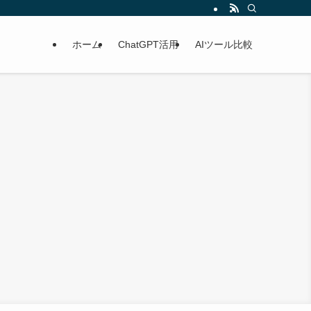
副業やフリーランスの仕事に直結するノウハウをお届けし、成功への一歩を後押しし
ホーム
ChatGPT活用
AIツール比較